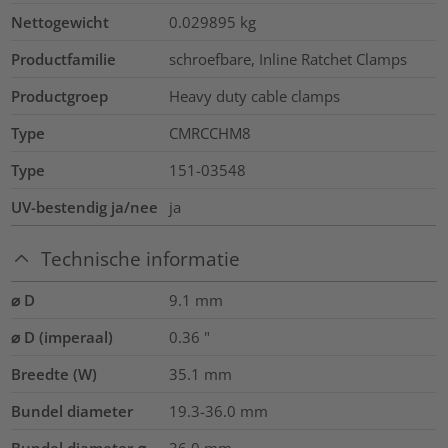
Nettogewicht
0.029895
kg
Productfamilie
schroefbare, Inline Ratchet Clamps
Productgroep
Heavy duty cable clamps
Type
CMRCCHM8
Type
151-03548
UV-bestendig ja/nee
ja
Technische informatie
⌀ D
9.1
mm
⌀ D (imperaal)
0.36
"
Breedte (W)
35.1
mm
Bundel diameter
19.3-36.0
mm