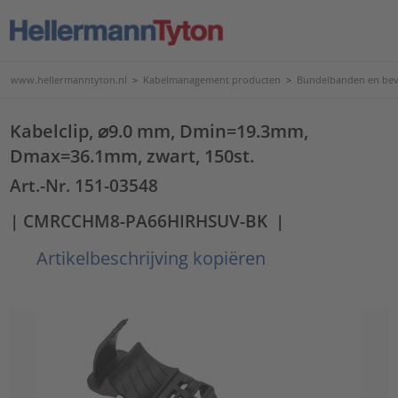
www.hellermanntyton.nl
>
Kabelmanagement producten
>
Bundelbanden en bev
Kabelclip, ⌀9.0 mm, Dmin=19.3mm,
Dmax=36.1mm, zwart, 150st.
Art.-Nr. 151-03548
| CMRCCHM8-PA66HIRHSUV-BK
|
Artikelbeschrijving kopiëren