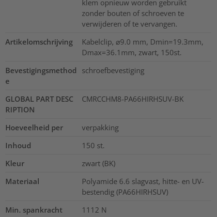
klem opnieuw worden gebruikt
zonder bouten of schroeven te
verwijderen of te vervangen.
Artikelomschrijving
Kabelclip, ⌀9.0 mm, Dmin=19.3mm,
Dmax=36.1mm, zwart, 150st.
Bevestigingsmethod
schroefbevestiging
e
GLOBAL PART DESC
CMRCCHM8-PA66HIRHSUV-BK
RIPTION
Hoeveelheid per
verpakking
Inhoud
150
st.
Kleur
zwart (BK)
Materiaal
Polyamide 6.6 slagvast, hitte- en UV-
bestendig (PA66HIRHSUV)
Min. spankracht
1112
N