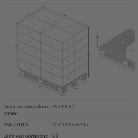
Douanestatistieknu
39269097
mmer
EAN / GTIN
4031026676395
Land van oorsprong
US