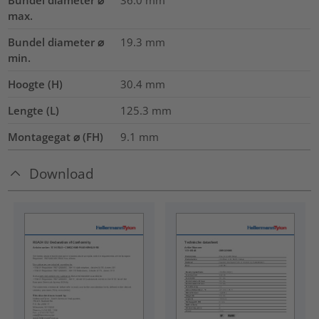
Bundel diameter ⌀
36.0
mm
max.
Bundel diameter ⌀
19.3
mm
min.
Hoogte (H)
30.4
mm
Lengte (L)
125.3
mm
Montagegat ⌀ (FH)
9.1 mm
Download