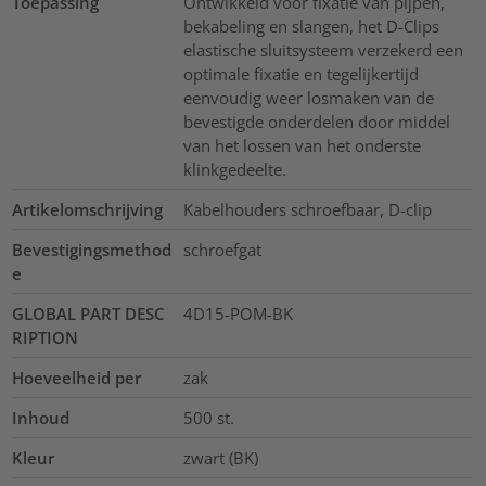
Toepassing
Ontwikkeld voor fixatie van pijpen,
bekabeling en slangen, het D-Clips
elastische sluitsysteem verzekerd een
optimale fixatie en tegelijkertijd
eenvoudig weer losmaken van de
bevestigde onderdelen door middel
van het lossen van het onderste
klinkgedeelte.
Artikelomschrijving
Kabelhouders schroefbaar, D-clip
Bevestigingsmethod
schroefgat
e
GLOBAL PART DESC
4D15-POM-BK
RIPTION
Hoeveelheid per
zak
Inhoud
500
st.
Kleur
zwart (BK)