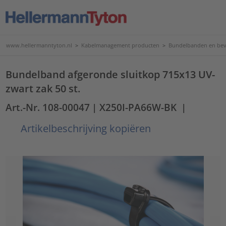
www.hellermanntyton.nl
>
Kabelmanagement producten
>
Bundelbanden en bev
Bundelband afgeronde sluitkop 715x13 UV-
zwart zak 50 st.
Art.-Nr. 108-00047
| X250I-PA66W-BK
|
Artikelbeschrijving kopiëren