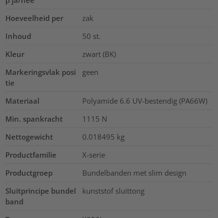
Hoeveelheid per
zak
Inhoud
50
st.
Kleur
zwart (BK)
Markeringsvlak posi
geen
tie
Materiaal
Polyamide 6.6 UV-bestendig (PA66W)
Min. spankracht
1115
N
Nettogewicht
0.018495
kg
Productfamilie
X-serie
Productgroep
Bundelbanden met slim design
Sluitprincipe bundel
kunststof sluittong
band