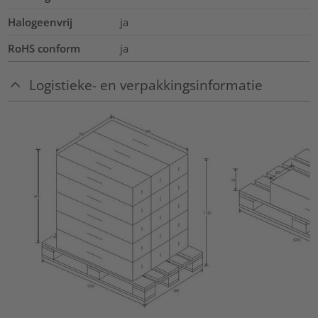
Halogeenvrij
ja
RoHS conform
ja
Logistieke- en verpakkingsinformatie