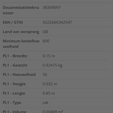
Douanestatistieknu
39269097
mmer
EAN / GTIN
5022660342547
Land van oorsprong
GB
Minimum bestelhoe
600
veelheid
PL1 - Breedte
0.15
m
PL1 - Gewicht
0.92475
kg
PL1 - Hoeveelheid
50
PL1 - Hoogte
0.032
m
PL1 - Lengte
0.85
m
PL1 - Type
zak
PL1 - Volume
0.00408
m³