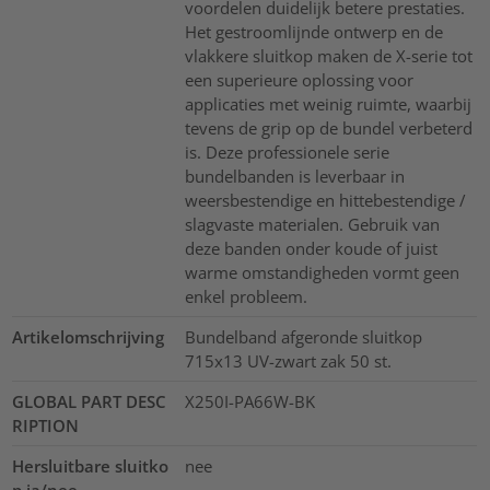
voordelen duidelijk betere prestaties.
Het gestroomlijnde ontwerp en de
vlakkere sluitkop maken de X-serie tot
een superieure oplossing voor
applicaties met weinig ruimte, waarbij
tevens de grip op de bundel verbeterd
is. Deze professionele serie
bundelbanden is leverbaar in
weersbestendige en hittebestendige /
slagvaste materialen. Gebruik van
deze banden onder koude of juist
warme omstandigheden vormt geen
enkel probleem.
Artikelomschrijving
Bundelband afgeronde sluitkop
715x13 UV-zwart zak 50 st.
GLOBAL PART DESC
X250I-PA66W-BK
RIPTION
Hersluitbare sluitko
nee
p ja/nee