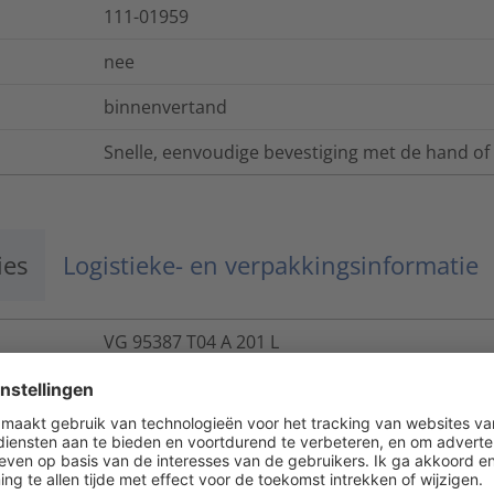
111-01959
nee
binnenvertand
Snelle, eenvoudige bevestiging met de hand 
ies
Logistieke- en verpakkingsinformatie
VG 95387 T04 A 201 L
UL94 V2
ANSI/UL 62275, CSA -C22.2 no. 62275, VG 95387