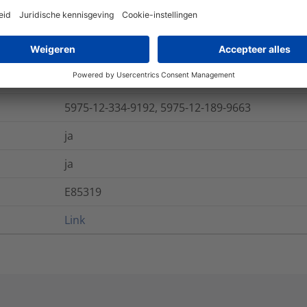
-40 °C tot +105 °C
nee
ja
5975-12-334-9192, 5975-12-189-9663
ja
ja
E85319
Link