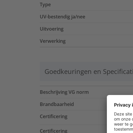
Type
UV-bestendig ja/nee
Uitvoering
Verwerking
Goedkeuringen en Specificat
Beschrijving VG norm
Brandbaarheid
Certificering
Certificering