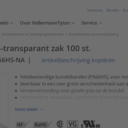
Vacatures
Reseller
Du
ieën
Over HellermannTyton
Service
>
Bundelbanden en bevestigingselementen
>
Bundelbanden binnenvertanding
transparant zak 100 st.
66HS-NA
|
Artikelbeschrijving kopiëren
hittebestendige bundelbanden (PA66HS), voor te
leverbaar in een zeer grote verscheidenheid aan 
binnenvertanding voor goede grip op de bundel
eenvoudig te verwerken, handmatig of met (pneu
toon meer