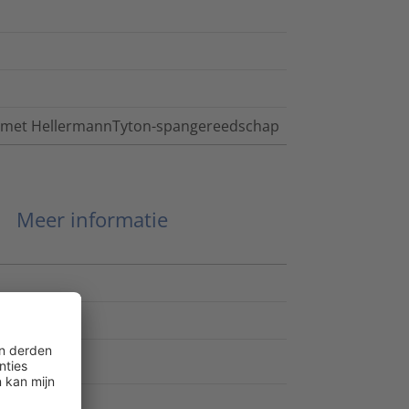
of met HellermannTyton-spangereedschap
Meer informatie
 Part 4