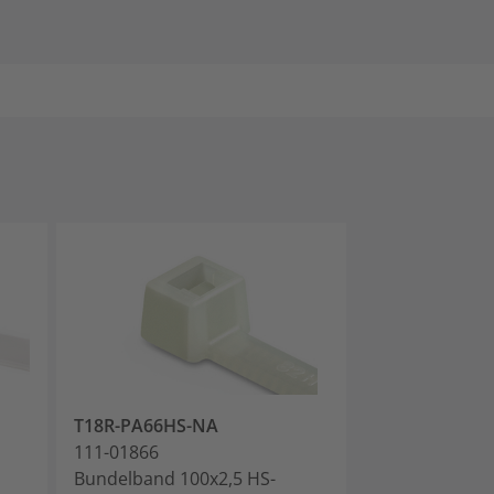
T18R-PA66HS-NA
T18L-PA66HS
111-01866
111-02159
Bundelband 100x2,5 HS-
Bundelband 20