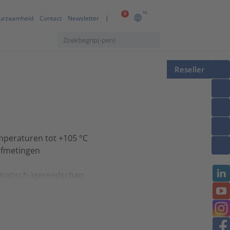
NL
0
urzaamheid
Contact
Newsletter
Reseller
mperaturen tot +105 °C
afmetingen
matisch-)gereedschap