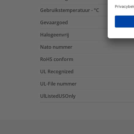
Gebruikstemperatuur - °C
Gevaargoed
Halogeenvrij
Nato nummer
RoHS conform
UL Recognized
UL-File nummer
UlListedUSOnly