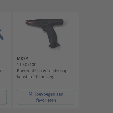
MK7P
MK10-SB
110-07100
110-10001
of
Pneumatisch gereedschap
Handgereedsc
kunststof behuizing
bundelbanden
kopgeometrie
Toevoegen aan
Toev
favorieten
favo