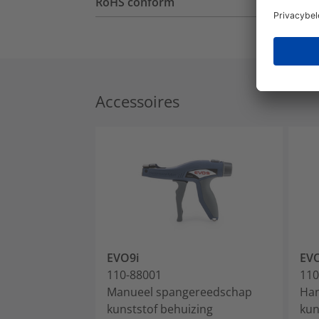
RoHS conform
Accessoires
EVO9i
EV
110-88001
110
Manueel spangereedschap
Han
kunststof behuizing
kun