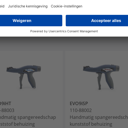
ja
O9iHT
EVO9iSP
-88003
110-88002
dmatig spangereedschap
Handmatig spangereedsc
ststof behuizing
kunststof behuizing