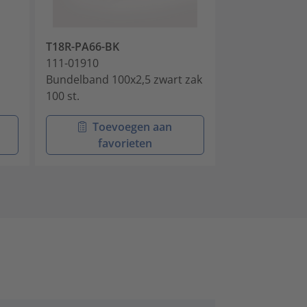
T18R-PA66-BK
T18L-PA66-BK
111-01910
111-02110
Bundelband 100x2,5 zwart zak
Bundelband 20
100 st.
100 st.
Toevoegen aan
Toev
favorieten
favo