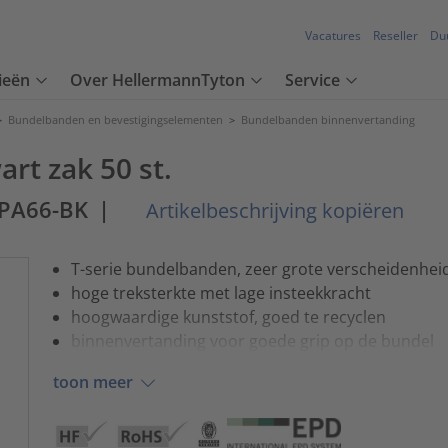
Vacatures
Reseller
Du
ieën
Over HellermannTyton
Service
>
Bundelbanden en bevestigingselementen
>
Bundelbanden binnenvertanding
rt zak 50 st.
-PA66-BK
|
Artikelbeschrijving kopiëren
T-serie bundelbanden, zeer grote verscheidenhei
hoge treksterkte met lage insteekkracht
hoogwaardige kunststof, goed te recyclen
binnenvertanding voor goede grip op de bundel
toon meer