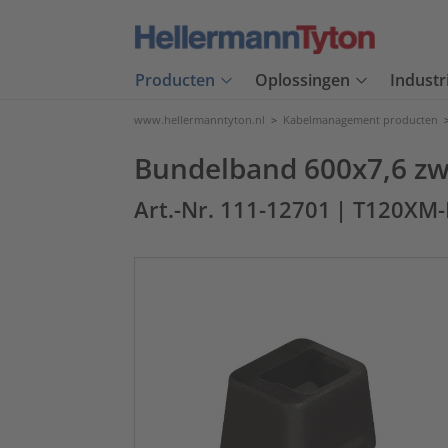
Producten
Oplossingen
Industr
www.hellermanntyton.nl
>
Kabelmanagement producten
Bundelband 600x7,6 zwa
Art.-Nr. 111-12701
| T120XM