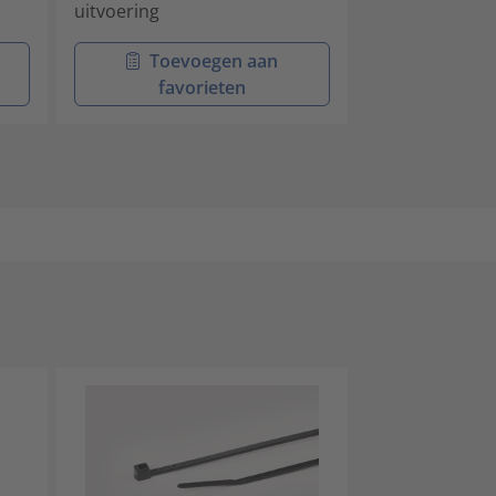
uitvoering
kopgeometrie
Toevoegen aan
Toev
favorieten
favo