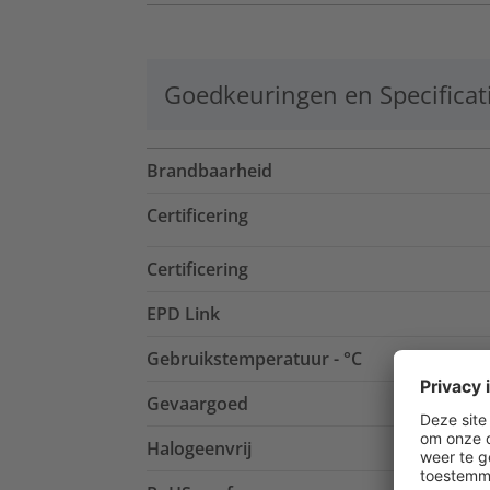
Goedkeuringen en Specificat
Brandbaarheid
Certificering
Certificering
EPD Link
Gebruikstemperatuur - °C
Gevaargoed
Halogeenvrij