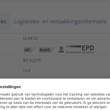
ies
Logistieke- en verpakkingsinformatie
UL94 V2
IEC 62275
Link
-40 °C tot +85 °C
nee
ja