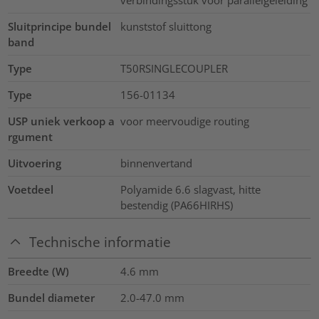
Sluitprincipe bundel
kunststof sluittong
band
Type
T50RSINGLECOUPLER
Type
156-01134
USP uniek verkoop a
voor meervoudige routing
rgument
Uitvoering
binnenvertand
Voetdeel
Polyamide 6.6 slagvast, hitte
bestendig (PA66HIRHS)
Technische informatie
Breedte (W)
4.6
mm
Bundel diameter
2.0-47.0
mm