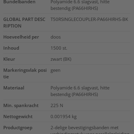
Bundelbanden
Polyamide 6.6 slagvast, hitte
bestendig (PA66HIRHS)
GLOBAL PART DESC
T50RSINGLECOUPLER-PA66HIRHS-BK
RIPTION
Hoeveelheid per
doos
Inhoud
1500
st.
Kleur
zwart (BK)
Markeringsvlak posi
geen
tie
Materiaal
Polyamide 6.6 slagvast, hitte
bestendig (PA66HIRHS)
Min. spankracht
225
N
Nettogewicht
0.001954
kg
Productgroep
2-delige bevestigingsbanden met
verbindingsstuk voor parallelgeleiding