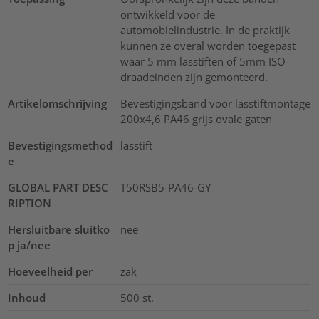
ontwikkeld voor de
automobielindustrie. In de praktijk
kunnen ze overal worden toegepast
waar 5 mm lasstiften of 5mm ISO-
draadeinden zijn gemonteerd.
Artikelomschrijving
Bevestigingsband voor lasstiftmontage
200x4,6 PA46 grijs ovale gaten
Bevestigingsmethod
lasstift
e
GLOBAL PART DESC
T50RSB5-PA46-GY
RIPTION
Hersluitbare sluitko
nee
p ja/nee
Hoeveelheid per
zak
Inhoud
500
st.