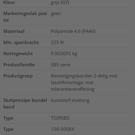
Kleur
grijs (GY)
Markeringsvlak posi
geen
tie
Materiaal
Polyamide 4.6 (PA46)
Min. spankracht
225
N
Nettogewicht
0.003005
kg
Productfamilie
SB5 serie
Productgroep
Bevestigingsbanden 2-delig met
lasstiftmontage, met
tolerantievereffening
Sluitprincipe bundel
kunststof sluittong
band
Type
T50RSB5
Type
156-00084