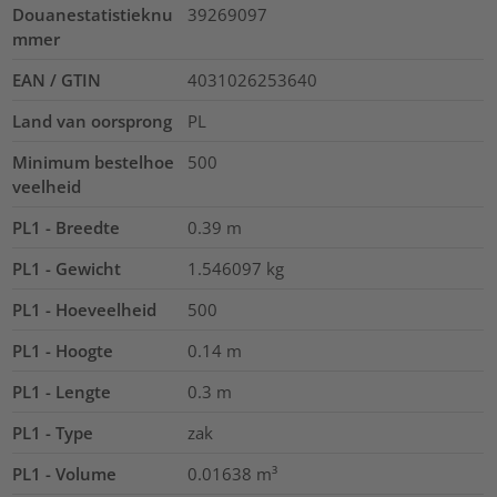
Douanestatistieknu
39269097
mmer
EAN / GTIN
4031026253640
Land van oorsprong
PL
Minimum bestelhoe
500
veelheid
PL1 - Breedte
0.39
m
PL1 - Gewicht
1.546097
kg
PL1 - Hoeveelheid
500
PL1 - Hoogte
0.14
m
PL1 - Lengte
0.3
m
PL1 - Type
zak
PL1 - Volume
0.01638
m³