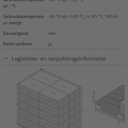
ur - °C
Gebruikstemperatu
-40 °C tot +105 °C, (+145 °C, 500 h)
ur voetje
Gevaargoed
nee
RoHS conform
ja
Logistieke- en verpakkingsinformatie