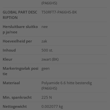
(PA66HS)
GLOBAL PART DESC
T50RFT7-PA66HS-BK
RIPTION
Hersluitbare sluitko
nee
p ja/nee
Hoeveelheid per
zak
Inhoud
500
st.
Kleur
zwart (BK)
Markeringsvlak posi
geen
tie
Materiaal
Polyamide 6.6 hitte bestendig
(PA66HS)
Min. spankracht
225
N
Nettogewicht
0.002077
kg