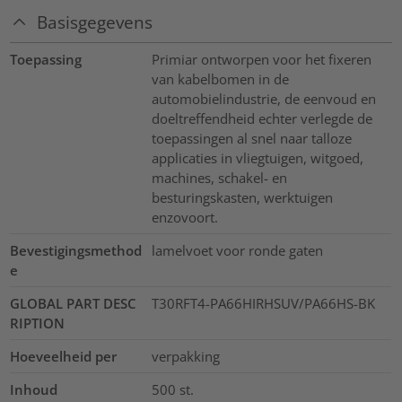
Basisgegevens
Toepassing
Primiar ontworpen voor het fixeren
van kabelbomen in de
automobielindustrie, de eenvoud en
doeltreffendheid echter verlegde de
toepassingen al snel naar talloze
applicaties in vliegtuigen, witgoed,
machines, schakel- en
besturingskasten, werktuigen
enzovoort.
Bevestigingsmethod
lamelvoet voor ronde gaten
e
GLOBAL PART DESC
T30RFT4-PA66HIRHSUV/PA66HS-BK
RIPTION
Hoeveelheid per
verpakking
Inhoud
500
st.