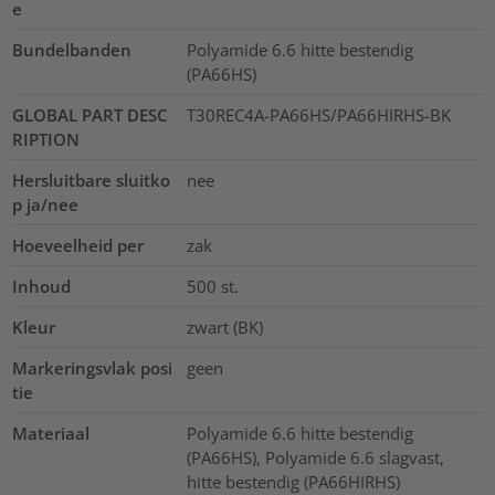
e
Bundelbanden
Polyamide 6.6 hitte bestendig
(PA66HS)
GLOBAL PART DESC
T30REC4A-PA66HS/PA66HIRHS-BK
RIPTION
Hersluitbare sluitko
nee
p ja/nee
Hoeveelheid per
zak
Inhoud
500
st.
Kleur
zwart (BK)
Markeringsvlak posi
geen
tie
Materiaal
Polyamide 6.6 hitte bestendig
(PA66HS), Polyamide 6.6 slagvast,
hitte bestendig (PA66HIRHS)