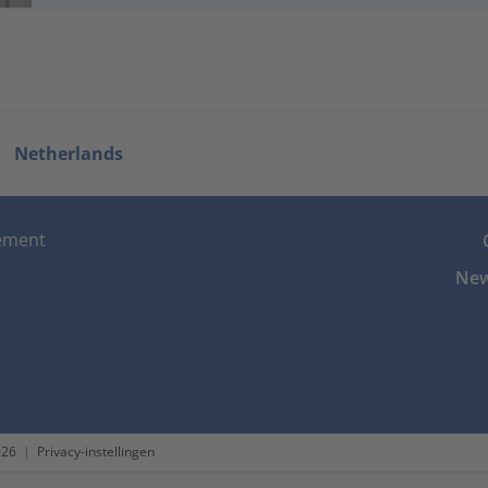
Netherlands
tement
New
026
|
Privacy-instellingen