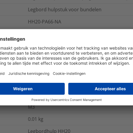
Legbord hulpstuk voor bundelen
HH20-PA66-NA
kunststof
zak
25
st.
naturel (NA)
Polyamide 6.6 (PA66)
80
N
M3
0.01
kg
Legbordhulp HH20