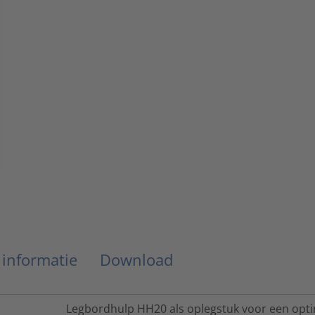
 informatie
Download
Legbordhulp HH20 als oplegstuk voor een opt