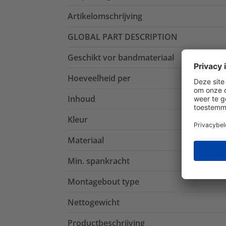
Artikelomschrijving
GLOBAL PART DESCRIPTION
Geschikt vor bandmateriaal
Hoeveelheid per
Inhoud
Kleur
Materiaal
Min. spankracht
Montagebout type
Nettogewicht
Productbeschrijving