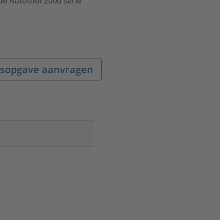
de Autotool 2000 serie
jsopgave aanvragen