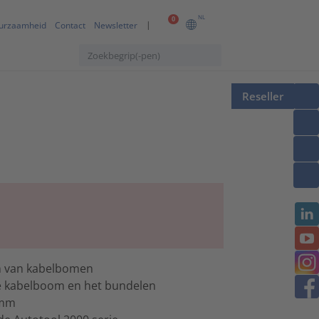
NL
0
urzaamheid
Contact
Newsletter
Reseller
en van kabelbomen
de kabelboom en het bundelen
 mm