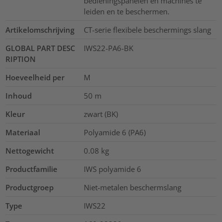
bedieningspanelen en machines te
leiden en te beschermen.
Artikelomschrijving
CT-serie flexibele beschermings slang
GLOBAL PART DESC
IWS22-PA6-BK
RIPTION
Hoeveelheid per
M
Inhoud
50
m
Kleur
zwart (BK)
Materiaal
Polyamide 6 (PA6)
Nettogewicht
0.08
kg
Productfamilie
IWS polyamide 6
Productgroep
Niet-metalen beschermslang
Type
IWS22