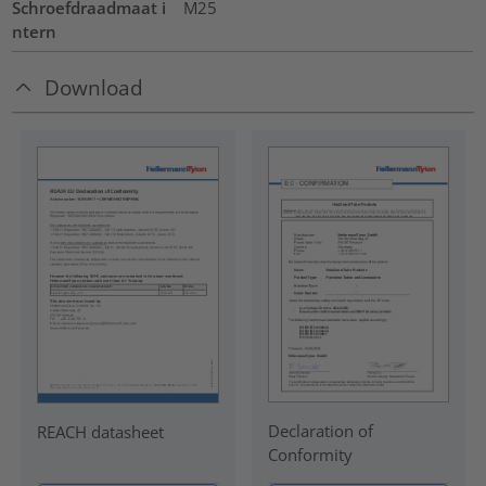
Schroefdraadmaat i
M25
ntern
Download
Declaration of
REACH datasheet
Conformity