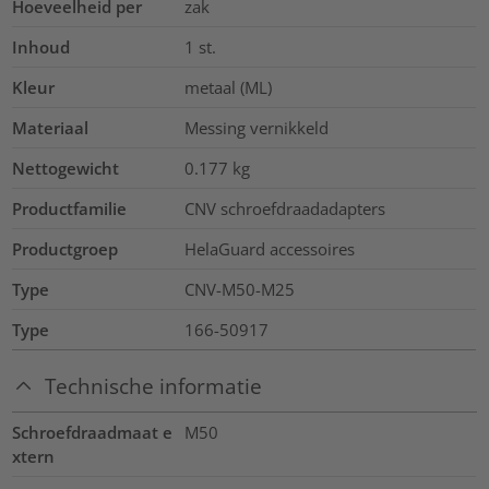
Hoeveelheid per
zak
Inhoud
1
st.
Kleur
metaal (ML)
Materiaal
Messing vernikkeld
Nettogewicht
0.177
kg
Productfamilie
CNV schroefdraadadapters
Productgroep
HelaGuard accessoires
Type
CNV-M50-M25
Type
166-50917
Technische informatie
Schroefdraadmaat e
M50
xtern