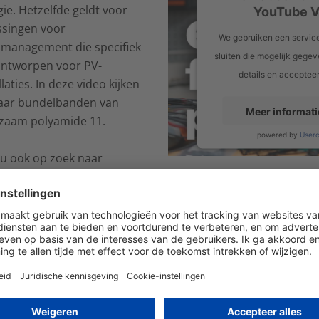
ie. Hetzelfde geldt voor
YouTube V
ssingen voor
We gebruiken een service
lmanagement die specifiek
sluiten die mogelijk gegev
 ontworpen voor PV-
details en acceptee
llaties. In deze video kijken
aar bundelbanden van
Meer informati
zaam polyamide 11.
powered by
User
 u ook op zoek naar
Vindt u deze video leuk? A
eren om uw PV-installatie
kanaal
.
duurzamer te maken? Bekijk
eze video en voel je vrij om
Ook inter
act met ons op te nemen.
FAQ: Conta
Metalen 
corrosie 
kunststof