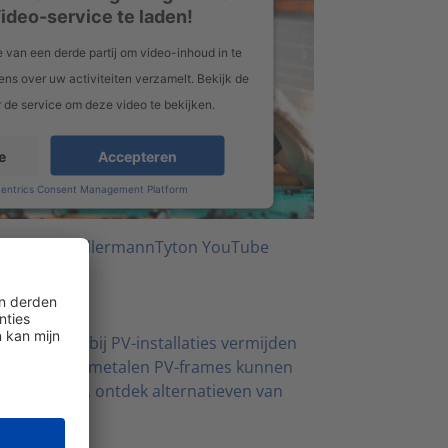
ideo-service te laden!
 van een derde partij om video-inhoud in te
ens over uw activiteiten verzamelt. Bekijk de
r de service om deze video te bekijken.
e
Accepteren
centrics Consent Management Platform
boneer op
HellermannTyton YouTube
essant:
ctcorrosie bij PV-installaties vermijden
klemmen op metalen PV-frames kunnen
veroorzaken, ontdek alternatieven van