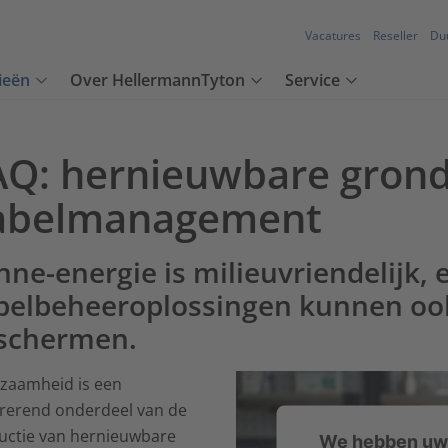
Vacatures
Reseller
Du
ieën
Over HellermannTyton
Service
AQ: hernieuwbare grond
abelmanagement
nne-energie is milieuvriendelijk, e
belbeheeroplossingen kunnen oo
schermen.
zaamheid is een
grerend onderdeel van de
uctie van hernieuwbare
We hebben uw