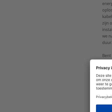
energ
oplo
kabe
zijn
insta
we n
duur
Bent
mani
nog 
dan d
cont