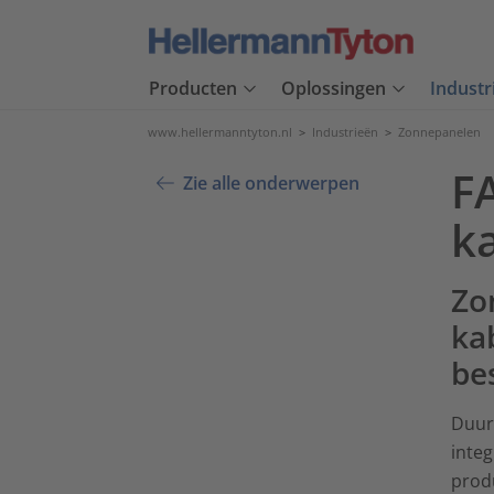
Producten
Oplossingen
Industr
www.hellermanntyton.nl
>
Industrieën
>
Zonnepanelen
F
Zie alle onderwerpen
k
Zo
ka
be
Duur
inte
prod