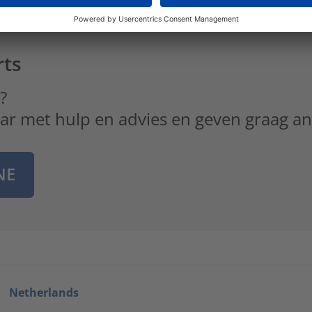
rts
?
laar met hulp en advies en geven graag a
NE
Netherlands