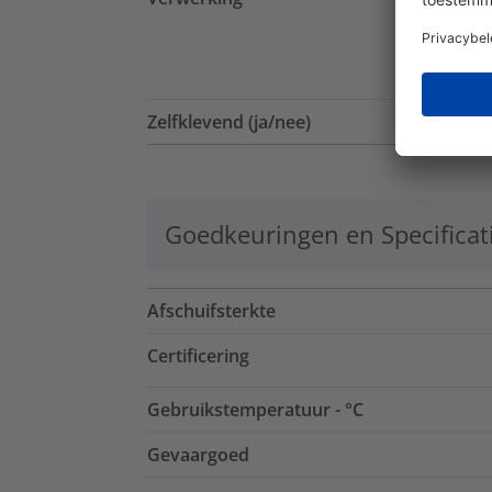
Zelfklevend (ja/nee)
Goedkeuringen en Specificat
Afschuifsterkte
Certificering
Gebruikstemperatuur - °C
Gevaargoed