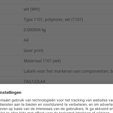
wit (WH)
Type 1101, polyester, wit (1101)
0.000004
kg
A4
laser print
Materiaal 1101 (wit)
Labels voor het markeren van componenten, b
TAG122LA4
594-31101
ja
De functionaliteit en duurzaamheid van de labe