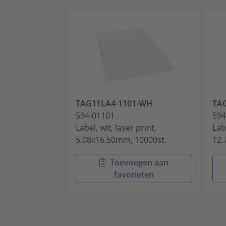
TAG11LA4-1101-WH
TA
594-01101
594
Label, wit, laser print,
Labe
5.08x16.50mm, 10000st.
12.
Toevoegen aan
favorieten