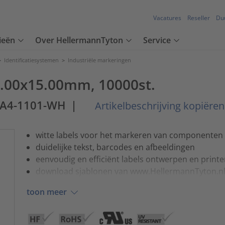
Vacatures
Reseller
Du
ieën
Over HellermannTyton
Service
>
Identificatiesystemen
>
Industriële markeringen
, 9.00x15.00mm, 10000st.
LA4-1101-WH
|
Artikelbeschrijving kopiëren
witte labels voor het markeren van componenten
duidelijke tekst, barcodes en afbeeldingen
eenvoudig en efficiënt labels ontwerpen en print
download sjablonen van www.HellermannTyton.nl
toon meer