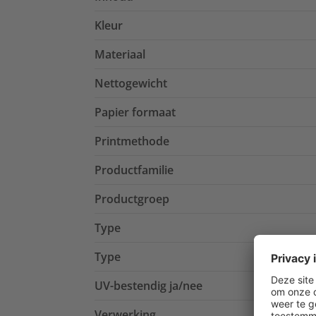
Kleur
Materiaal
Nettogewicht
Papier formaat
Printmethode
Productfamilie
Productgroep
Type
Type
UV-bestendig ja/nee
Verwerking