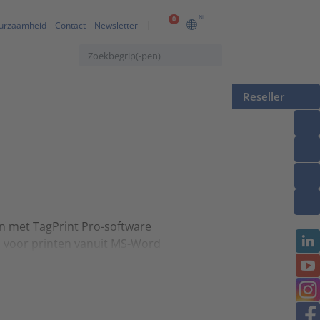
NL
0
urzaamheid
Contact
Newsletter
Reseller
en met TagPrint Pro-software
 voor printen vanuit MS-Word