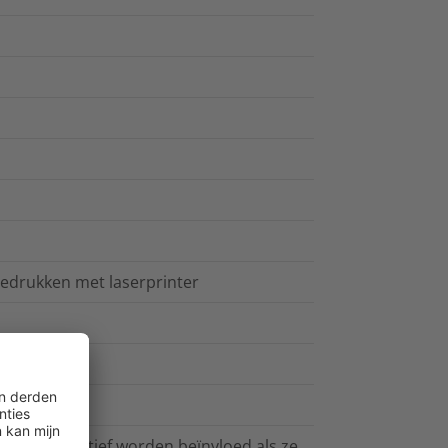
edrukken met laserprinter
ls kan negatief worden beïnvloed als ze