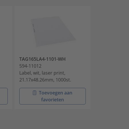
TAG165LA4-1101-WH
TAG169LA4-1
594-11012
594-11013
Label, wit, laser print,
Label, wit, lase
21.17x48.26mm, 1000st.
33.87x48.26mm
Toevoegen aan
Toev
favorieten
favo