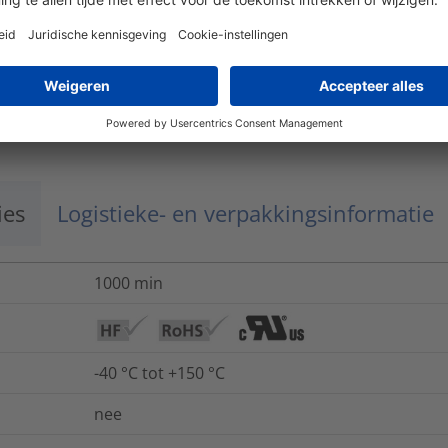
verkeerd worden verwerkt of aangebracht. All
schoon, droog en vrij van stof en vet zijn. Raak
omdat dit de applicatieprestaties kan aantaste
ja
ies
Logistieke- en verpakkingsinformatie
1000
min
-40 °C tot +150 °C
nee