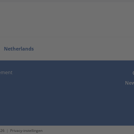
Netherlands
tement
New
026
|
Privacy-instellingen